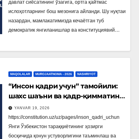
давлат сиёсатининг ўзагига, ортга қайтмас
ислоҳотларнинг бош мезонига айланди. Шу нуқтаи
назардан, мамлакатимизда кечаётган туб
демократик янгиланишлар ва конституциявий…
MAQOLALAR
MUROJAATNOMA - 2026
NASHRIYOT
“Инсон қадри учун” тамойили:
шахс шаъни ва қадр-қимматини
ҳимоя қилишнинг янги
YANVAR 19, 2026
конституциявий механизмлари
https://constitution.uz/uz/pages/inson_qadri_uchun
Янги Ўзбекистон тараққиётининг ҳозирги
босқичида қонун устуворлигини таъминлаш ва