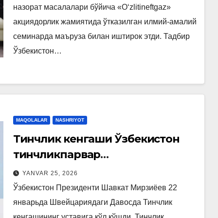
назорат масалалари бўйича «O‘zlitineftgaz»
акциядорлик жамиятида ўтказилган илмий-амалий
семинарда маъруза билан иштирок этди. Тадбир
Ўзбекистон…
MAQOLALAR
NASHRIYOT
Тинчлик кенгаши Ўзбекистон
тинчликпарвар
дипломатиясининг узвий
YANVAR 25, 2026
давоми
Ўзбекистон Президенти Шавкат Мирзиёев 22
январьда Швейцариядаги Давосда Тинчлик
кенгашининг уставига қўл қўшди. Тинчлик