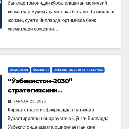
банклар томонидан кўрсатиладиган молиявий
хизматлар муҳим аҳамият касб этади. Таъкидлаш
жоизки, сўнгги йилларда юртимизда банк
хизматлари соҳасини…
MAQOLALAR
NASHRLAR
O'ZBEKISTON-2030 STRATEGIYASI
“Ўзбекистон
–
2030”
стратегиясини
такомиллаштириш мамлакат
YANVAR 23, 2026
тараққиётининг янги босқичи
Кириш: стратегик фикрлашдан натижага
йўналтирилган бошқарувгача Сўнгги йилларда
Ўзбекистонда амалга оширилаётган кенг