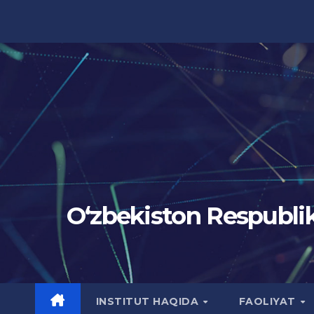
Skip
to
content
Oʻzbekiston Respublik
INSTITUT HAQIDA
FAOLIYAT