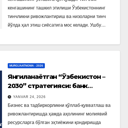
кенгашининг ташкил этилиши Ўзбекистоннинг
тинчликни ривожлантириш ва низоларни тинч
йўлда ҳал этиш сиёсатига мос келади. Ушбу…
MUROJAATNOMA - 2026
Янгиланаётган “Ўзбекистон –
2030” стратегияси: банк
соҳасини такомиллаштиришнинг
YANVAR 24, 2026
асосий йўналишлари
Бизнес ва тадбиркорликни қўллаб-қувватлаш ва
ривожлантиришда ҳамда аҳолининг молиявий
ресурсларга бўлган эҳтиёжини қондиришда