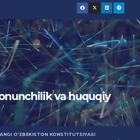
Qonunchilik va huquqiy
ANGI O‘ZBEKISTON KONSTITUTSIYASI