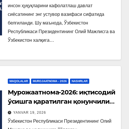
инсон ҳуқуқларини кафолатлаш давлат
сиёсатининг энг устувор вазифаси сифатида
белгиланди. Шу маънода, Ўзбекистон
Республикаси Президентининг Олий Мажлисга ва
Ўзбекистон халқига…
MAQOLALAR
MUROJAATNOMA - 2026
NASHRLAR
Мурожаатнома-2026: иқтисодий
ўсишга қаратилган қонунчилик
қадамлари
YANVAR 19, 2026
Ўзбекистон Республикаси Президентининг Олий