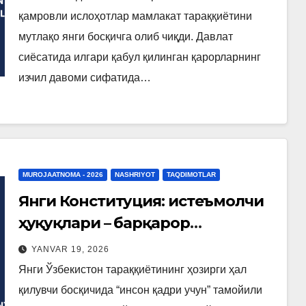
қамровли ислоҳотлар мамлакат тараққиётини
мутлақо янги босқичга олиб чиқди. Давлат
сиёсатида илгари қабул қилинган қарорларнинг
изчил давоми сифатида…
MUROJAATNOMA - 2026
NASHRIYOT
TAQDIMOTLAR
Янги Конституция: истеъмолчи
ҳуқуқлари – барқарор
иқтисодий тараққиёт
YANVAR 19, 2026
пойдевори
Янги Ўзбекистон тараққиётининг ҳозирги ҳал
қилувчи босқичида “инсон қадри учун” тамойили