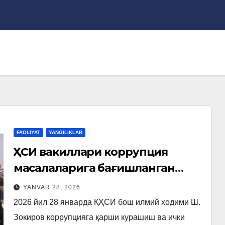
FAOLIYAT
YANGILIKLAR
ҚҲСИ вакиллари коррупция
масалаларига бағишланган
семинарда иштирок этишди
YANVAR 28, 2026
2026 йил 28 январда ҚҲСИ бош илмий ходими Ш.
Зокиров коррупцияга қарши курашиш ва ички