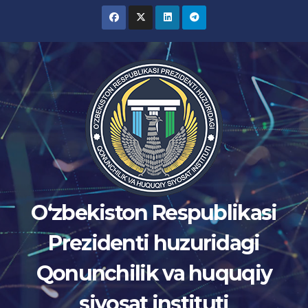
Skip
to
content
Oʻzbekiston Respublikasi
Prezidenti huzuridagi
Qonunchilik va huquqiy
siyosat instituti