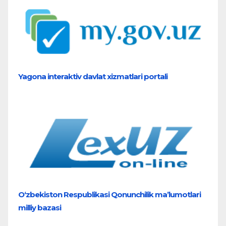
Yagona interaktiv davlat xizmatlari portali
O‘zbekiston Respublikasi Qonunchilik ma’lumotlari
milliy bazasi