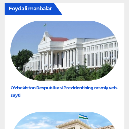
Foydali manbalar
O‘zbekiston Respublikasi Prezidentining rasmiy veb-
sayti