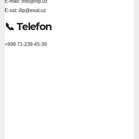
E-mail: info@illp.uz
E-xat: illp@exat.uz
📞 Telefon
+998 71-239-45-39