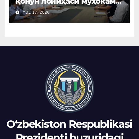
қонун лойиҳаси муҳокама
қилинди
IYUL 17, 2026
Oʻzbekiston Respublikasi
Prezidenti huzuridagi