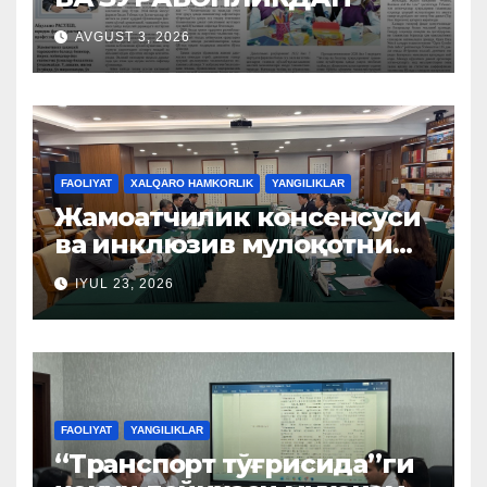
AVGUST 3, 2026
FAOLIYAT
XALQARO HAMKORLIK
YANGILIKLAR
Жамоатчилик консенсуси
ва инклюзив мулоқотни
ташкил этиш бўйича
IYUL 23, 2026
Хитой тажрибаси
ўрганилди
FAOLIYAT
YANGILIKLAR
“Транспорт тўғрисида”ги