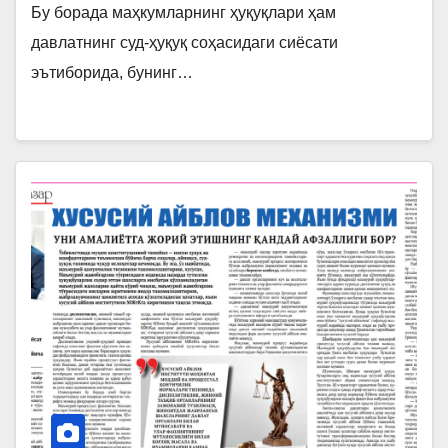
Бу борада маҳкумларнинг ҳуқуқлари ҳам
давлатнинг суд-ҳуқуқ соҳасидаги сиёсати
эътиборида, бунинг…