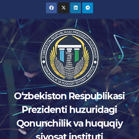
Skip
to
content
Oʻzbekiston Respublikasi
Prezidenti huzuridagi
Qonunchilik va huquqiy
siyosat instituti