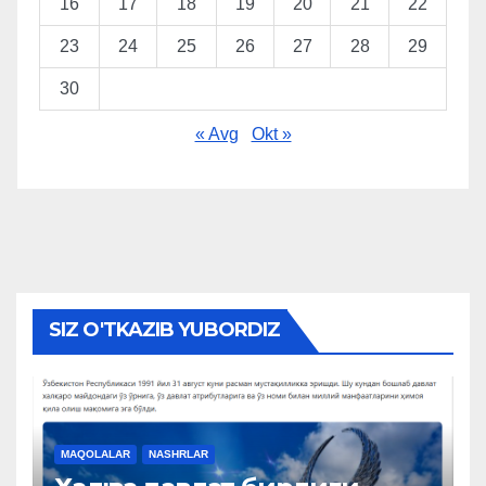
16
17
18
19
20
21
22
23
24
25
26
27
28
29
30
« Avg
Okt »
SIZ O'TKAZIB YUBORDIZ
MAQOLALAR
NASHRLAR