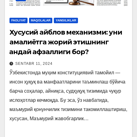
FAOLIYAT
MAQOLALAR
YANGILIKLAR
Хусусий айблов механизми: уни
амалиётга жорий этишнинг
қандай афзаллиги бор?
SENTABR 11, 2024
Ўзбекистонда муҳим конституциявий тамойил —
инсон ҳуқуқ ва манфаатларини таъминлаш бўйича
барча соҳалар, айниқса, судҳуқуқ тизимида чуқур
ислоҳотлар кечмоқда. Бу эса, ўз навбатида,
маъмурий қонунчилик тизимини такомиллаштириш,
хусусан, Маъмурий жавобгарлик…