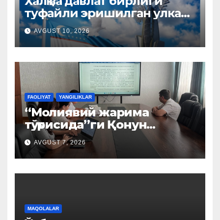
Халқ ва давлат бирлиги
туфайли эришилган улкан
натижалар
AVGUST 10, 2026
FAOLIYAT
YANGILIKLAR
“Молиявий жарима
тўғрисида”ги Қонун
лойиҳаси муҳокама
AVGUST 7, 2026
қилинди
MAQOLALAR