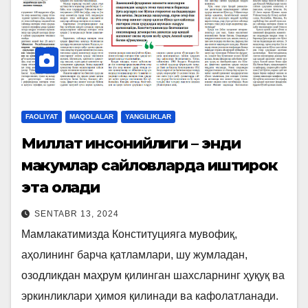
FAOLIYAT
MAQOLALAR
YANGILIKLAR
Миллат инсонийлиги – энди
маҳкумлар сайловларда иштирок
эта олади
SENTABR 13, 2024
Мамлакатимизда Конституцияга мувофиқ,
аҳолининг барча қатламлари, шу жумладан,
озодликдан маҳрум қилинган шахсларнинг ҳуқуқ ва
эркинликлари ҳимоя қилинади ва кафолатланади.