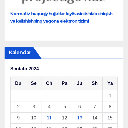
Normativ-huquqiy hujjatlar loyihasini ishlab chiqish
va kelishishning yagona elektron tizimi
Kalendar
Sentabr 2024
Du
Se
Ch
Pa
Ju
Sh
Ya
1
2
3
4
5
6
7
8
9
10
11
12
13
14
15