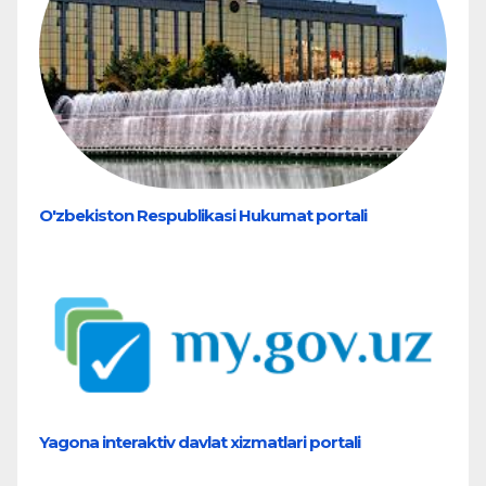
O'zbekiston Respublikasi Hukumat portali
Yagona interaktiv davlat xizmatlari portali