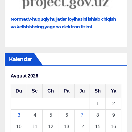
Normativ-huquqiy hujjatlar loyihasini ishlab chiqish
va kelishishning yagona elektron tizimi
Kalendar
Avgust 2026
Du
Se
Ch
Pa
Ju
Sh
Ya
1
2
3
4
5
6
7
8
9
10
11
12
13
14
15
16