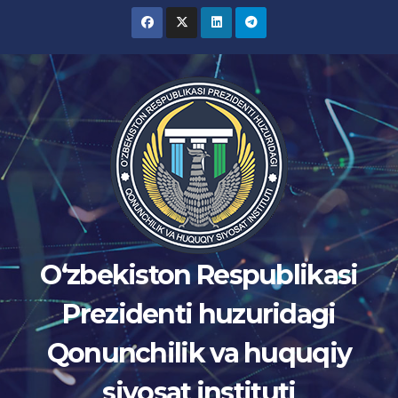
Skip
to
content
Oʻzbekiston Respublikasi
Prezidenti huzuridagi
Qonunchilik va huquqiy
siyosat instituti