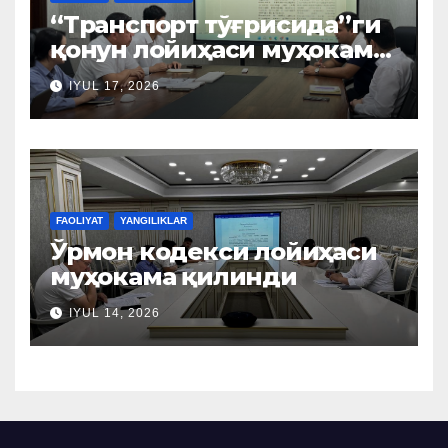
“Транспорт тўғрисида”ги
қонун лойиҳаси муҳокама
қилинди
IYUL 17, 2026
FAOLIYAT
YANGILIKLAR
Ўрмон кодекси лойиҳаси
муҳокама қилинди
IYUL 14, 2026