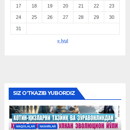
17
18
19
20
21
22
23
24
25
26
27
28
29
30
31
« Iyul
SIZ O'TKAZIB YUBORDIZ
MAQOLALAR
NASHRLAR