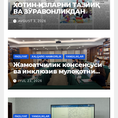
ХОТИН-ҚИЗЛАРНИ ТАЗЙИҚ
ВА ЗЎРАВОНЛИКДАН
AVGUST 3, 2026
FAOLIYAT
XALQARO HAMKORLIK
YANGILIKLAR
Жамоатчилик консенсуси
ва инклюзив мулоқотни
ташкил этиш бўйича
IYUL 23, 2026
Хитой тажрибаси
ўрганилди
FAOLIYAT
YANGILIKLAR