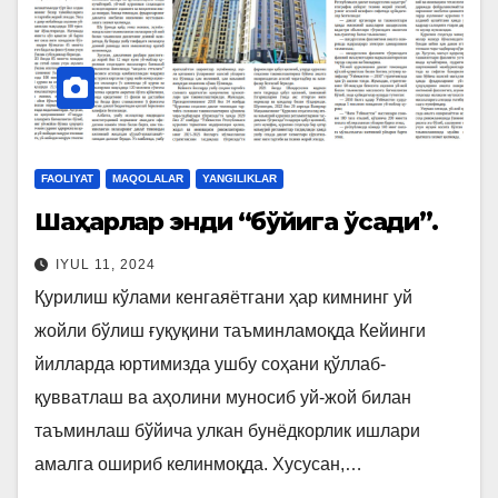
FAOLIYAT
MAQOLALAR
YANGILIKLAR
Шаҳарлар энди “бўйига ўсади”.
IYUL 11, 2024
Қурилиш кўлами кенгаяётгани ҳар кимнинг уй
жойли бўлиш ғуқуқини таъминламоқда Кейинги
йилларда юртимизда ушбу соҳани қўллаб-
қувватлаш ва аҳолини муносиб уй-жой билан
таъминлаш бўйича улкан бунёдкорлик ишлари
амалга ошириб келинмоқда. Хусусан,…