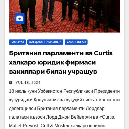
FAOLIYAT
XALQARO HAMKORLIK
YANGILIKLAR
Британия парламенти ва Curtis
халқаро юридик фирмаси
вакиллари билан учрашув
IYUL 18, 2024
18 июль куни Ўзбекистон Республикаси Президенти
ҳузуридаги Қонунчилик ва ҳуқуқий сиёсат институти
делегацияси Британия парламенти Лордлар
палатаси аъзоси Лорд Джон Вейверли ва «Curtis,
Mallet-Prevost, Colt & Mosle» халқаро юридик