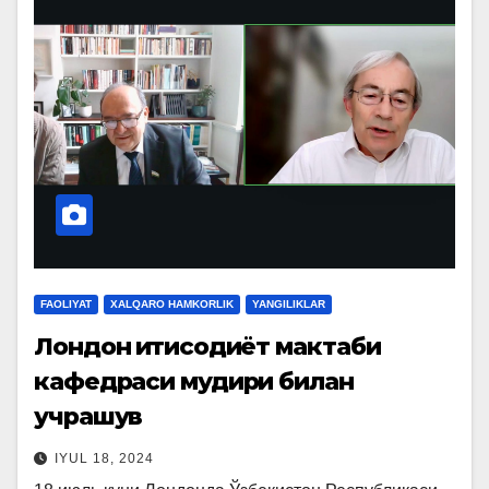
FAOLIYAT
XALQARO HAMKORLIK
YANGILIKLAR
Лондон иқтисодиёт мактаби
кафедраси мудири билан
учрашув
IYUL 18, 2024