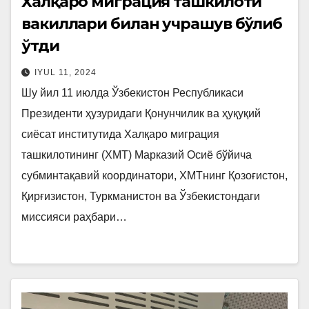
Халқаро миграция ташкилоти
вакиллари билан учрашув бўлиб
ўтди
IYUL 11, 2024
Шу йил 11 июлда Ўзбекистон Республикаси
Президенти ҳузуридаги Қонунчилик ва ҳуқуқий
сиёсат институтида Халқаро миграция
ташкилотининг (ХМТ) Марказий Осиё бўйича
субминтақавий координатори, ХМТнинг Қозоғистон,
Қирғизистон, Туркманистон ва Ўзбекистондаги
миссияси раҳбари…