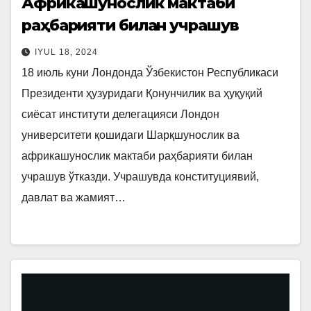
Африкашунослик мактаби
раҳбарияти билан учрашув
IYUL 18, 2024
18 июль куни Лондонда Ўзбекистон Республикаси
Президенти ҳузуридаги Қонунчилик ва ҳуқуқий
сиёсат институти делегацияси Лондон
университети қошидаги Шарқшунослик ва
африкашунослик мактаби раҳбарияти билан
учрашув ўтказди. Учрашувда конституциявий,
давлат ва жамият…