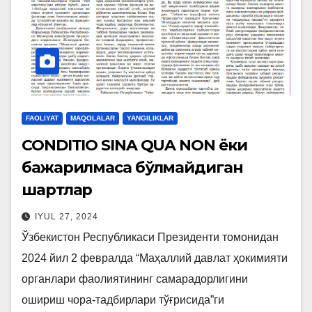
FAOLIYAT
MAQOLALAR
YANGILIKLAR
CONDITIO SINA QUA NON ёки
бажарилмаса бўлмайдиган
шартлар
IYUL 27, 2024
Ўзбекистон Республикаси Президенти томонидан
2024 йил 2 февралда “Маҳаллий давлат ҳокимияти
органлари фаолиятининг самарадорлигини
ошириш чора-тадбирлари тўғрисида”ги