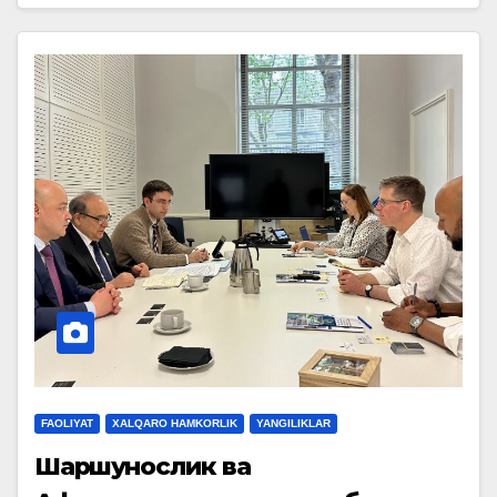
FAOLIYAT
XALQARO HAMKORLIK
YANGILIKLAR
Шарқшунослик ва