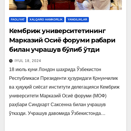
FAOLIYAT
XALQARO HAMKORLIK
YANGILIKLAR
Кембриж университетининг
Марказий Осиё форуми раҳбари
билан учрашув бўлиб ўтди
IYUL 18, 2024
18 июль куни Лондон шаҳрида Ўзбекистон
Республикаси Президенти ҳузуридаги Қонунчилик
ва ҳуқуқий сиёсат институти делегацияси Кембриж
университети Марказий Осиё форуми (МОФ)
раҳбари Синдхарт Саксенна билан учрашув
ўтказди. Учрашув давомида Ўзбекистонда…