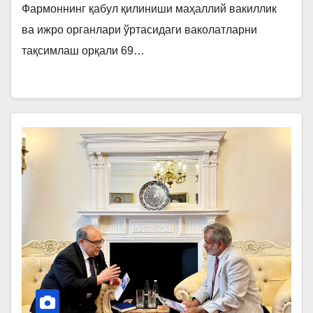
Фармоннинг қабул қилиниши маҳаллий вакиллик
ва ижро органлари ўртасидаги ваколатларни
тақсимлаш орқали 69…