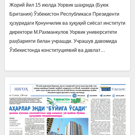
Жорий йил 15 июлда Уорвик шаҳрида (Буюк
Британия) Ўзбекистон Республикаси Президенти
ҳузуридаги Қонунчилик ва ҳуқуқий сиёсат институти
директори М.Рахманкулов Уорвик университети
раҳбарияти билан учрашди. Учрашув давомида
Ўзбекистонда конституциявий ва давлат…