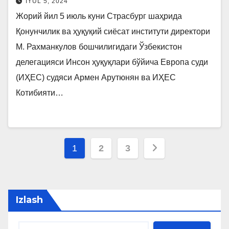
IYUL 5, 2024
Жорий йил 5 июль куни Страсбург шаҳрида
Қонунчилик ва ҳуқуқий сиёсат институти директори
М. Рахманкулов бошчилигидаги Ўзбекистон
делегацияси Инсон ҳуқуқлари бўйича Европа суди
(ИҲЕС) судяси Армен Арутюнян ва ИҲЕС
Котибияти…
Maqolalar
1
2
3
bo‘yicha
harakatlanish
Izlash