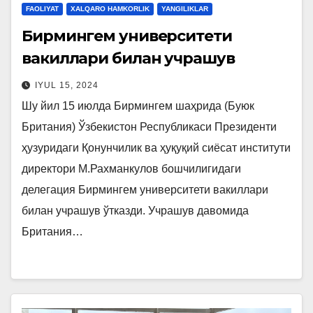
FAOLIYAT
XALQARO HAMKORLIK
YANGILIKLAR
Бирмингем университети
вакиллари билан учрашув
IYUL 15, 2024
Шу йил 15 июлда Бирмингем шаҳрида (Буюк
Британия) Ўзбекистон Республикаси Президенти
ҳузуридаги Қонунчилик ва ҳуқуқий сиёсат институти
директори М.Рахманкулов бошчилигидаги
делегация Бирмингем университети вакиллари
билан учрашув ўтказди. Учрашув давомида
Британия…