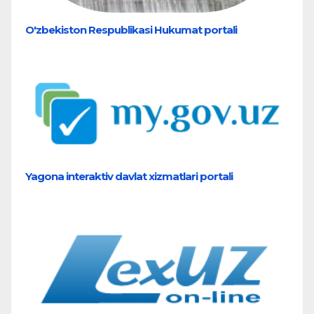
O'zbekiston Respublikasi Hukumat portali
Yagona interaktiv davlat xizmatlari portali