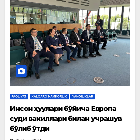
FAOLIYAT
XALQARO HAMKORLIK
YANGILIKLAR
Инсон ҳуқуқлари бўйича Европа
суди вакиллари билан учрашув
бўлиб ўтди