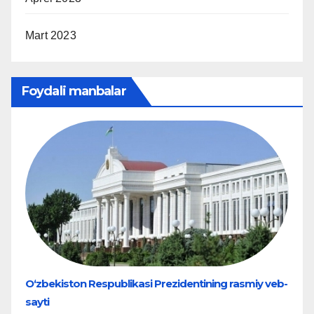
Mart 2023
Foydali manbalar
O‘zbekiston Respublikasi Prezidentining rasmiy veb-
sayti