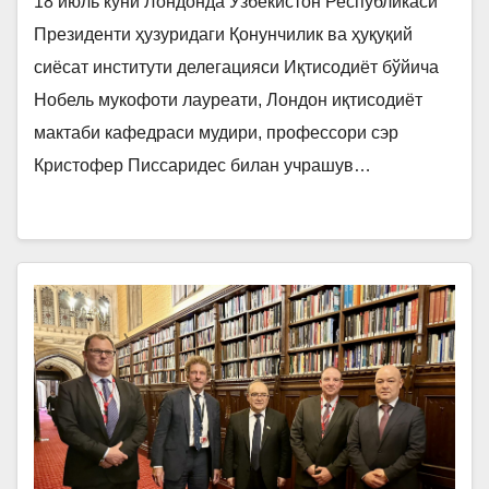
18 июль куни Лондонда Ўзбекистон Республикаси
Президенти ҳузуридаги Қонунчилик ва ҳуқуқий
сиёсат институти делегацияси Иқтисодиёт бўйича
Нобель мукофоти лауреати, Лондон иқтисодиёт
мактаби кафедраси мудири, профессори сэр
Кристофер Писсаридес билан учрашув…