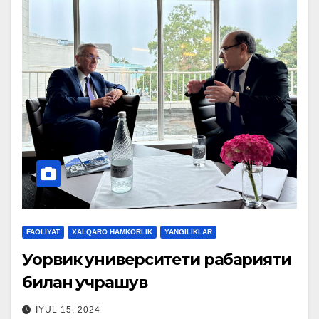
FAOLIYAT
XALQARO HAMKORLIK
YANGILIKLAR
Уорвик университети раҳбарияти
билан учрашув
IYUL 15, 2024