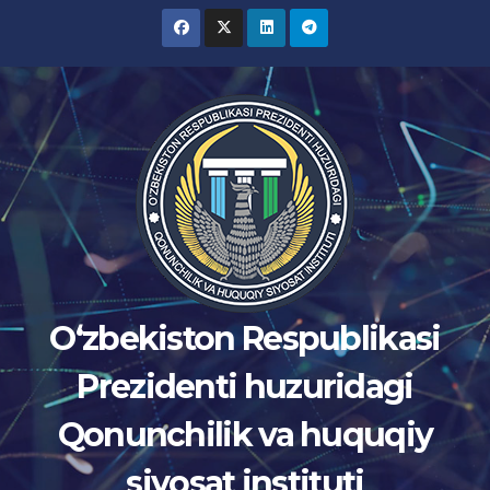
Skip
to
content
Oʻzbekiston Respublikasi
Prezidenti huzuridagi
Qonunchilik va huquqiy
siyosat instituti