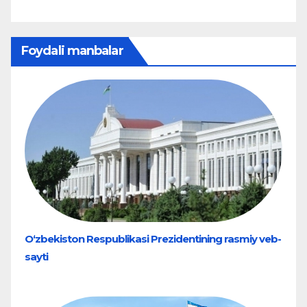
Foydali manbalar
O‘zbekiston Respublikasi Prezidentining rasmiy veb-
sayti