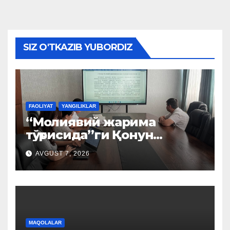
SIZ O'TKAZIB YUBORDIZ
FAOLIYAT
YANGILIKLAR
“Молиявий жарима
тўғрисида”ги Қонун
лойиҳаси муҳокама
AVGUST 7, 2026
қилинди
MAQOLALAR