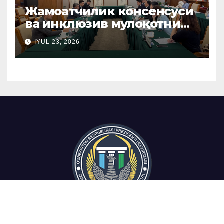
Жамоатчилик консенсуси
ва инклюзив мулоқотни
ташкил этиш бўйича
IYUL 23, 2026
Хитой тажрибаси
ўрганилди
Oʻzbekiston Respublikasi