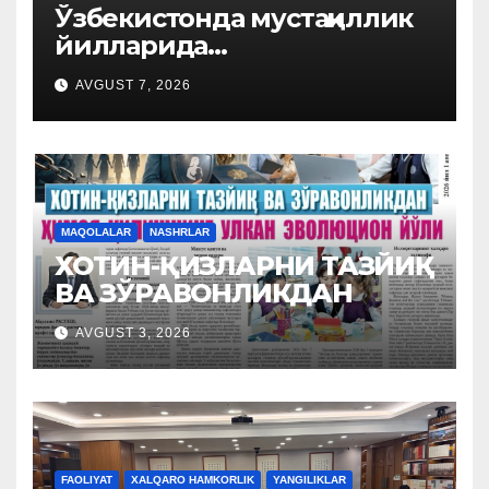
Ўзбекистонда мустақиллик
йилларида
тадбиркорликни ҳуқуқий
AVGUST 7, 2026
ҳимоя қилиш механизми
мустаҳкамланди
MAQOLALAR
NASHRLAR
ХОТИН-ҚИЗЛАРНИ ТАЗЙИҚ
ВА ЗЎРАВОНЛИКДАН
AVGUST 3, 2026
FAOLIYAT
XALQARO HAMKORLIK
YANGILIKLAR