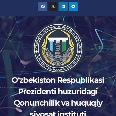
Skip
to
content
Oʻzbekiston Respublikasi
Prezidenti huzuridagi
Qonunchilik va huquqiy
siyosat instituti