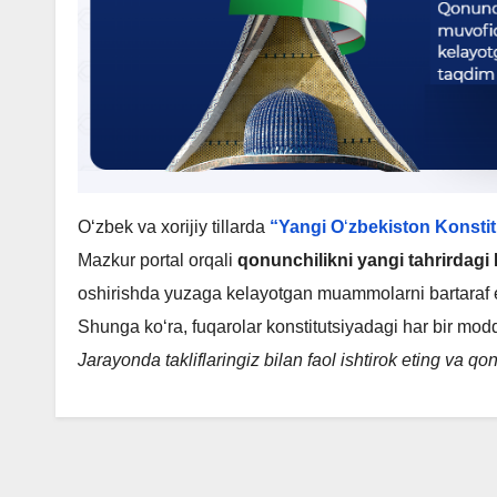
O‘zbek va xorijiy tillarda
“Yangi O
‘
zbekiston Konstit
Mazkur portal orqali
qonunchilikni yangi tahrirdagi
oshirishda yuzaga kelayotgan muammolarni bartaraf eti
Shunga ko‘ra, fuqarolar konstitutsiyadagi har bir modd
Jarayonda takliflaringiz bilan faol ishtirok eting va 