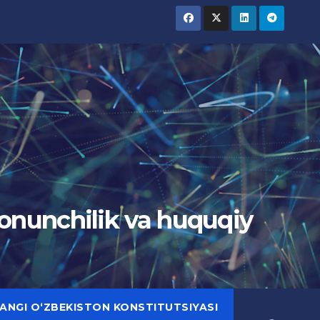
Qonunchilik va huquqiy
ANGI O‘ZBEKISTON KONSTITUTSIYASI