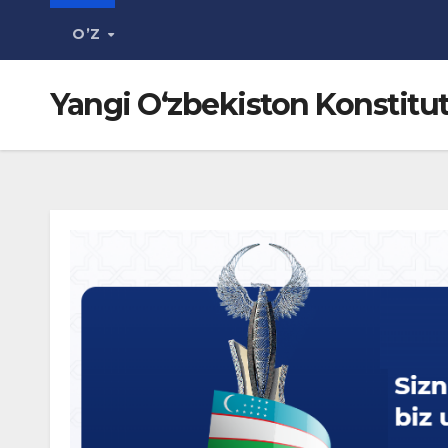
O’Z
Yangi O‘zbekiston Konstitut