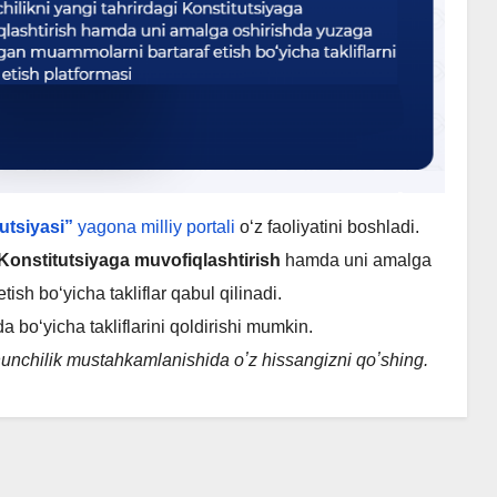
utsiyasi”
yagona milliy portali
o‘z faoliyatini boshladi.
 Konstitutsiyaga muvofiqlashtirish
hamda uni amalga
sh bo‘yicha takliflar qabul qilinadi.
a bo‘yicha takliflarini qoldirishi mumkin.
qonunchilik mustahkamlanishida oʼz hissangizni qoʼshing.