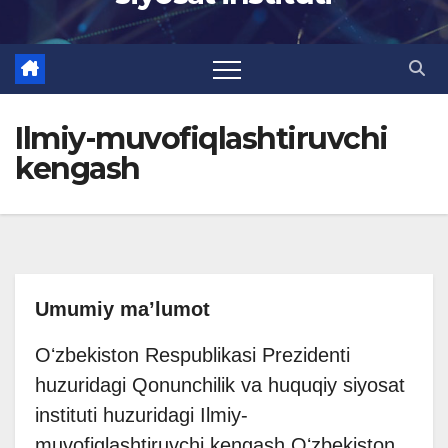
Ilmiy-muvofiqlashtiruvchi
kengash
Umumiy ma’lumot
Oʻzbekiston Respublikasi Prezidenti
huzuridagi Qonunchilik va huquqiy siyosat
instituti huzuridagi Ilmiy-
muvofiqlashtiruvchi kengash Oʻzbekiston