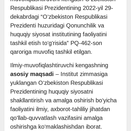
Respublikasi Prezidentining 2022-yil 29-
dekabrdagi “Oʻzbekiston Respublikasi
Prezidenti huzuridagi Qonunchilik va
huquqiy siyosat institutining faoliyatini
tashkil etish toʻgʻrisida” PQ-462-son
qaroriga muvofiq tashkil etilgan.
Ilmiy-muvofiqlashtiruvchi kengashning
asosiy maqsadi
– Institut zimmasiga
yuklangan Oʻzbekiston Respublikasi
Prezidentining huquqiy siyosatni
shakllantirish va amalga oshirish boʻyicha
faoliyatini ilmiy, axborot-tahliliy jihatdan
qoʻllab-quvvatlash vazifasini amalga
oshirishga koʻmaklashishdan iborat.