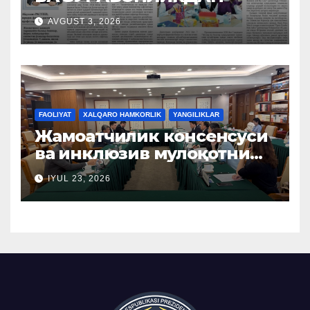
AVGUST 3, 2026
FAOLIYAT
XALQARO HAMKORLIK
YANGILIKLAR
Жамоатчилик консенсуси
ва инклюзив мулоқотни
ташкил этиш бўйича
IYUL 23, 2026
Хитой тажрибаси
ўрганилди