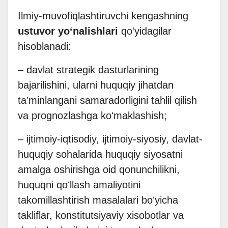
Ilmiy-muvofiqlashtiruvchi kengashning
ustuvor yoʻnalishlari
qoʻyidagilar
hisoblanadi:
– davlat strategik dasturlarining
bajarilishini, ularni huquqiy jihatdan
taʼminlangani samaradorligini tahlil qilish
va prognozlashga koʻmaklashish;
– ijtimoiy-iqtisodiy, ijtimoiy-siyosiy, davlat-
huquqiy sohalarida huquqiy siyosatni
amalga oshirishga oid qonunchilikni,
huquqni qoʻllash amaliyotini
takomillashtirish masalalari boʻyicha
takliflar, konstitutsiyaviy xisobotlar va