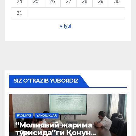
24
25
26
27
28
29
30
31
« Iyul
SIZ O'TKAZIB YUBORDIZ
FAOLIYAT
YANGILIKLAR
“Молиявий жарима
тўғрисида”ги Қонун