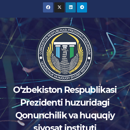
Skip
to
content
Oʻzbekiston Respublikasi
Prezidenti huzuridagi
Qonunchilik va huquqiy
siyosat instituti