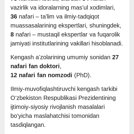
vazirlik va idoralarning masʼul xodimlari,
36
nafari – taʼlim va ilmiy-tadqiqot
muassasalarining ekspertlari, shuningdek,
8
nafari – mustaqil ekspertlar va fuqarolik
jamiyati institutlarining vakillari hisoblanadi.
Kengash aʼzolarining umumiy sonidan
27
nafari fan doktori
,
12 nafari fan nomzodi
(PhD).
Ilmiy-muvofiqlashtiruvchi kengash tarkibi
Oʻzbekiston Respublikasi Prezidentining
ijtimoiy-siyosiy rivojlanish masalalari
boʻyicha maslahatchisi tomonidan
tasdiqlangan.