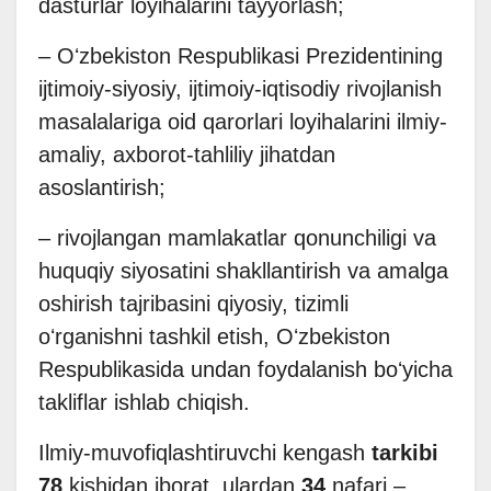
dasturlar loyihalarini tayyorlash;
– Oʻzbekiston Respublikasi Prezidentining
ijtimoiy-siyosiy, ijtimoiy-iqtisodiy rivojlanish
masalalariga oid qarorlari loyihalarini ilmiy-
amaliy, axborot-tahliliy jihatdan
asoslantirish;
– rivojlangan mamlakatlar qonunchiligi va
huquqiy siyosatini shakllantirish va amalga
oshirish tajribasini qiyosiy, tizimli
oʻrganishni tashkil etish, Oʻzbekiston
Respublikasida undan foydalanish boʻyicha
takliflar ishlab chiqish.
Ilmiy-muvofiqlashtiruvchi kengash
tarkibi
78
kishidan iborat, ulardan
34
nafari –