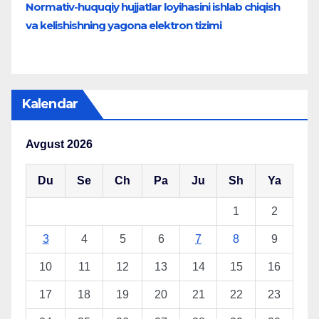
Normativ-huquqiy hujjatlar loyihasini ishlab chiqish
va kelishishning yagona elektron tizimi
Kalendar
Avgust 2026
Du
Se
Ch
Pa
Ju
Sh
Ya
1
2
3
4
5
6
7
8
9
10
11
12
13
14
15
16
17
18
19
20
21
22
23