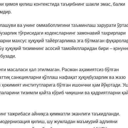
ни ҳимоя қилиш контекстида таъқибнинг шакли эмас, балки
имдир.
блашуви ва унинг оммабоплигини таъминлаш зарурати ўрта
бузарлик тўғрисидаги кодексларнинг замонавий таҳрирлари
ларни махсус ҳуқуқий тайёргарликка эга бўлмаган фуқарола
 Бу ҳуқуқий тизимнинг асосий тамойилларидан бири – қонун
бузади.
ги масаласи ҳал этилмаган. Расман аҳамиятсиз бўлган
аттиқ санкцияларни қўллаш нафақат ҳуқуқбузарлик ва жазо
 ҳокимият институтларига бўлган ишончни ҳам йўқотади. У
лаларини тизимли қайта кўриб чиқишни ва қадриятларни қа
инг тажрибаси айниқса қимматли эканлиги таъкидланди.
ч модернизация қилиш, шу жумладан маъмурий адлияни