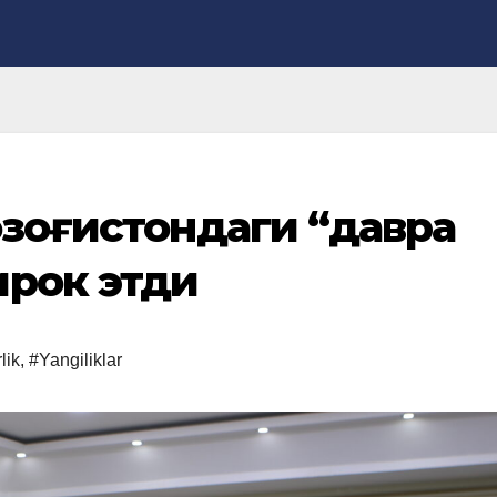
Қозоғистондаги “давра
ирок этди
lik
,
#Yangiliklar