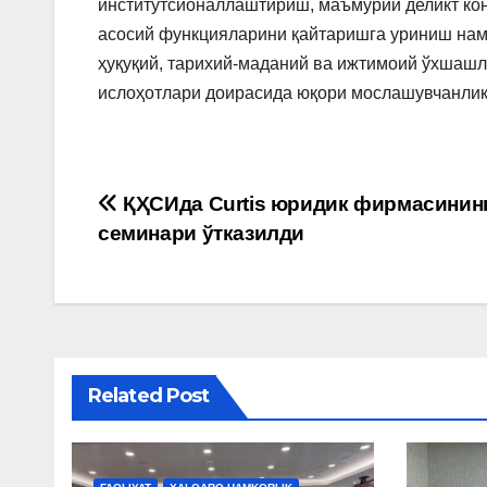
институтсионаллаштириш, маъмурий деликт кон
асосий функцияларини қайтаришга уриниш наму
ҳуқуқий, тарихий-маданий ва ижтимоий ўхшашл
ислоҳотлари доирасида юқори мослашувчанли
Post
ҚҲСИда Curtis юридик фирмасинин
семинари ўтказилди
menyusi
Related Post