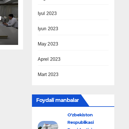
Iyul 2023
и
Iyun 2023
нди
May 2023
Aprel 2023
Mart 2023
Foydali manbalar
O‘zbekiston
Respublikasi