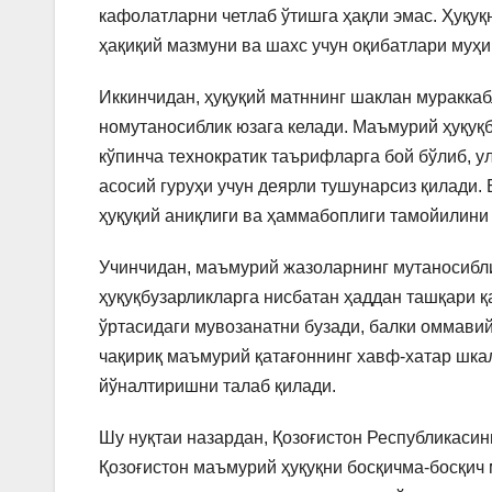
кафолатларни четлаб ўтишга ҳақли эмас. Ҳуқуқ
ҳақиқий мазмуни ва шахс учун оқибатлари муҳ
Иккинчидан, ҳуқуқий матннинг шаклан муракка
номутаносиблик юзага келади. Маъмурий ҳуқуқ
кўпинча технократик таърифларга бой бўлиб, у
асосий гуруҳи учун деярли тушунарсиз қилади.
ҳуқуқий аниқлиги ва ҳаммабоплиги тамойилини 
Учинчидан, маъмурий жазоларнинг мутаносибли
ҳуқуқбузарликларга нисбатан ҳаддан ташқари қ
ўртасидаги мувозанатни бузади, балки оммавий
чақириқ маъмурий қатағоннинг хавф-хатар шка
йўналтиришни талаб қилади.
Шу нуқтаи назардан, Қозоғистон Республикасин
Қозоғистон маъмурий ҳуқуқни босқичма-босқи