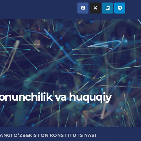
Qonunchilik va huquqiy
ANGI O‘ZBEKISTON KONSTITUTSIYASI