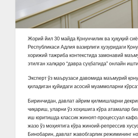
Жорий йил 30 майда Қонунчилик ва ҳуқуқий си
Республикаси Адлия вазирлиги ҳузуридаги Қону
хорижий тажриба контекстида замонавий маъм
этилган халқаро “давра суҳбатида” онлайн ишти
Эксперт ўз маърузаси давомида маъмурий қон
қиладиган қуйидаги асосий муаммоларни кўрсат
Биринчидан, давлат айрим қилмишларни декри
чиқариш, уларни ўз хоҳишига кўра атамалар бил
иш юритишда классик жиноят-процессуал кафол
жазо ўз моҳиятига кўра жиноий-репрессив хусус
Бинобарин, давлат жавобгарлик режимининг н