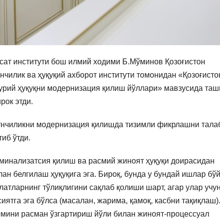
ёсат институти бош илмий ходими Б.Мўминов Қозоғистон
нчилик ва ҳуқуқий ахборот институти томонидан «Қозоғисто
урий ҳуқуқни модернизация қилиш йўллари» мавзусида таш
рок этди.
унчиликни модернизация қилишда тизимли фикрлашни тала
иб ўтди.
минализатсия қилиш ва расмий жиноят ҳуқуқи доирасидан
ан белгилаш ҳуқуқига эга. Бироқ, бунда у бундай ишлар бў
атларнинг тўлиқлигини сақлаб қолиши шарт, агар улар учу
иятга эга бўлса (масалан, жарима, қамоқ, касбни тақиқлаш)
омини расман ўзгартириш йўли билан жиноят-процессуал