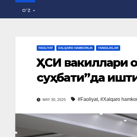
O’Z
FAOLIYAT
XALQARO HAMKORLIK
YANGILIKLAR
ҚҲСИ вакиллари 
суҳбати”да ишт
#Faoliyat
,
#Xalqaro hamkor
MAY 30, 2025