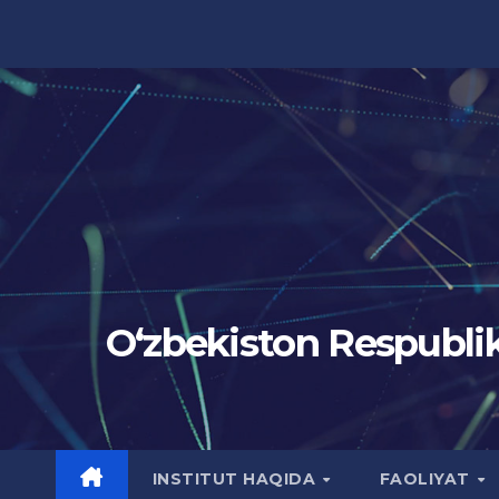
Skip
to
content
Oʻzbekiston Respublik
INSTITUT HAQIDA
FAOLIYAT