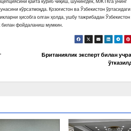
цепциясини қайта кўриб чиқиш, шунингдек, МЖТКга унинг
насини кўрсатмоқда. Қозоғистон ва Ўзбекистон ўртасидаги
икларни ҳисобга олган ҳолда, ушбу тажрибадан Ўзбекистон
к билан фойдаланиш мумкин.
г
Британиялик эксперт билан учр
ўтказил