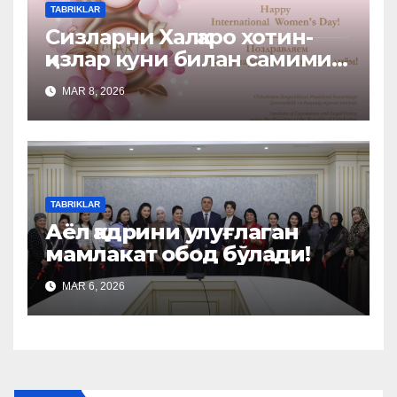
TABRIKLAR
Сизларни Халқаро хотин-
қизлар куни билан самимий
табриклаймиз!
MAR 8, 2026
TABRIKLAR
Аёл қадрини улуғлаган
мамлакат обод бўлади!
MAR 6, 2026