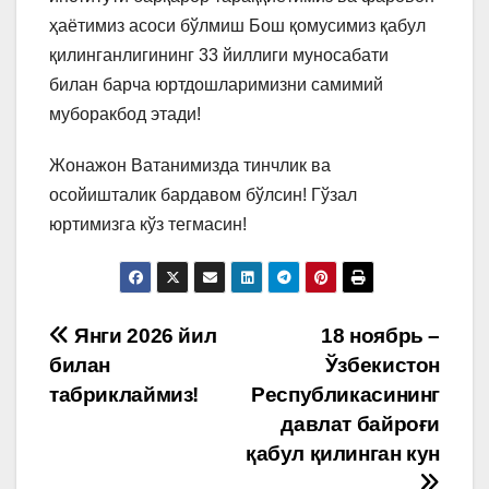
ҳаётимиз асоси бўлмиш Бош қомусимиз қабул
қилинганлигининг 33 йиллиги муносабати
билан барча юртдошларимизни самимий
муборакбод этади!
Жонажон Ватанимизда тинчлик ва
осойишталик бардавом бўлсин! Гўзал
юртимизга кўз тегмасин!
Post
Янги 2026 йил
18 ноябрь –
билан
Ўзбекистон
menyusi
табриклаймиз!
Республикасининг
давлат байроғи
қабул қилинган кун