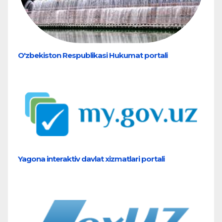
O'zbekiston Respublikasi Hukumat portali
Yagona interaktiv davlat xizmatlari portali