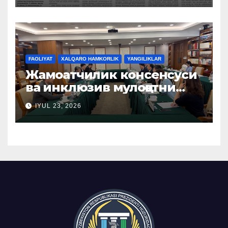
FAOLIYAT
XALQARO HAMKORLIK
YANGILIKLAR
Жамоатчилик консенсуси
ва инклюзив мулоқотни
ташкил этиш бўйича
IYUL 23, 2026
Хитой тажрибаси
ўрганилди