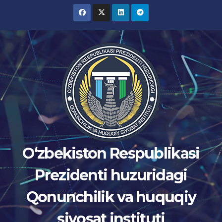
Skip
to
content
Oʻzbekiston Respublikasi
Prezidenti huzuridagi
Qonunchilik va huquqiy
siyosat instituti