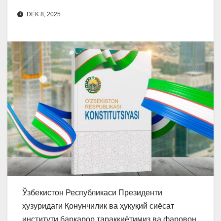
DEK 8, 2025
Ўзбекистон Республикаси Президенти
ҳузуридаги Қонунчилик ва ҳуқуқий сиёсат
институти барқарор тараққиётимиз ва фаровон