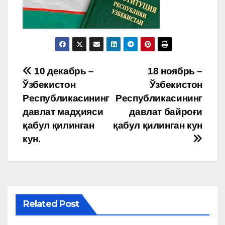
Post
10 декабрь –
18 ноябрь –
Ўзбекистон
Ўзбекистон
menyusi
Республикасининг
Республикасининг
давлат мадҳияси
давлат байроғи
қабул қилинган
қабул қилинган кун
кун.
Related Post