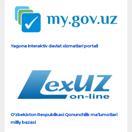
Yagona interaktiv davlat xizmatlari portali
O‘zbekiston Respublikasi Qonunchilik ma’lumotlari
milliy bazasi