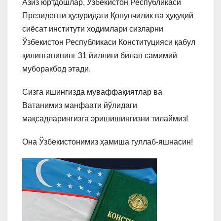
Азиз юртдошлар, Ўзбекистон Республикаси
Президенти ҳузуридаги Қонунчилик ва ҳуқуқий
сиёсат институти ходимлари сизларни
Ўзбекистон Республикаси Конституцияси қабул
қилинганининг 31 йиллиги билан самимий
муборакбод этади.
Сизга ишингизда муваффақиятлар ва
Ватанимиз манфаати йўлидаги
мақсадларингизга эришишингизни тилаймиз!
Она Ўзбекистонимиз ҳамиша гуллаб-яшнасин!