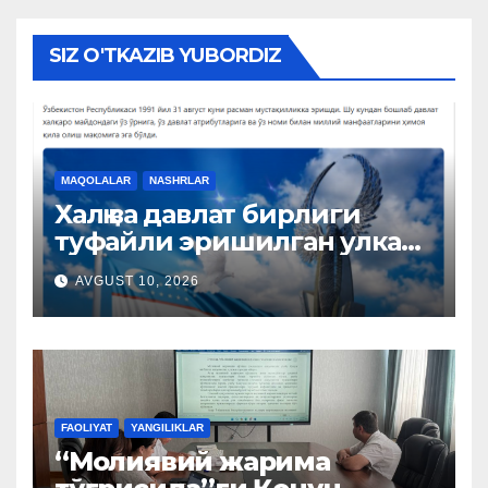
SIZ O'TKAZIB YUBORDIZ
MAQOLALAR
NASHRLAR
Халқ ва давлат бирлиги
туфайли эришилган улкан
натижалар
AVGUST 10, 2026
FAOLIYAT
YANGILIKLAR
“Молиявий жарима