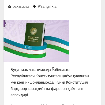
#Yangiliklar
DEK 8, 2023
Бугун мамлакатимизда Ўзбекистон
Республикаси Конституцияси қабул қилинган
кун кенг нишонланмоқда, чунки Конституция
барқарор тараққиёт ва фаровон ҳаётнинг
асосидир!