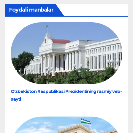
Foydali manbalar
O‘zbekiston Respublikasi Prezidentining rasmiy veb-
sayti