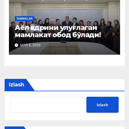
TABRIKLAR
Аёл қадрини улуғлаган
мамлакат обод бўлади!
MAR 6, 2026
Izlash
Izlash