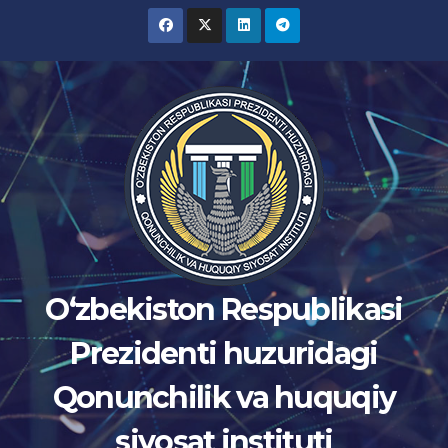
Skip
to
content
Oʻzbekiston Respublikasi
Prezidenti huzuridagi
Qonunchilik va huquqiy
siyosat instituti