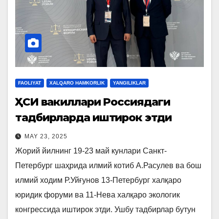
FAOLIYAT
XALQARO HAMKORLIK
YANGILIKLAR
ҚҲСИ вакиллари Россиядаги
тадбирларда иштирок этди
MAY 23, 2025
Жорий йилнинг 19-23 май кунлари Санкт-
Петербург шаҳрида илмий котиб А.Расулев ва бош
илмий ходим Р.Уйғунов 13-Петербург халқаро
юридик форуми ва 11-Нева халқаро экологик
конгрессида иштирок этди. Ушбу тадбирлар бутун