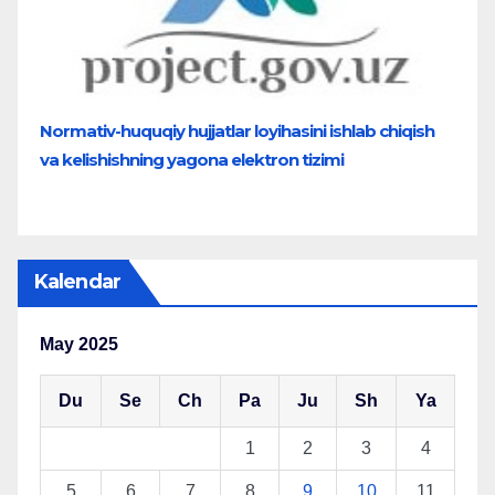
Normativ-huquqiy hujjatlar loyihasini ishlab chiqish
va kelishishning yagona elektron tizimi
Kalendar
May 2025
Du
Se
Ch
Pa
Ju
Sh
Ya
1
2
3
4
5
6
7
8
9
10
11