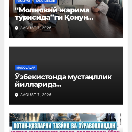
FAOLIYAT
YANGILIKLAR
“Молиявий жарима
тўғрисида”ги Қонун
лойиҳаси муҳокама
AVGUST 7, 2026
қилинди
MAQOLALAR
Ўзбекистонда мустақиллик
йилларида
тадбиркорликни ҳуқуқий
AVGUST 7, 2026
ҳимоя қилиш механизми
мустаҳкамланди