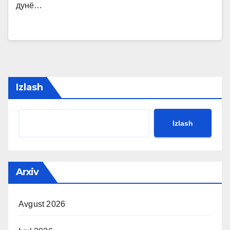
дунё…
Izlash
Izlash
Arxiv
Avgust 2026