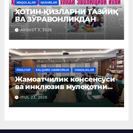
MAQOLALAR
NASHRLAR
ХОТИН-ҚИЗЛАРНИ ТАЗЙИҚ
ВА ЗЎРАВОНЛИКДАН
AVGUST 3, 2026
FAOLIYAT
XALQARO HAMKORLIK
YANGILIKLAR
Жамоатчилик консенсуси
ва инклюзив мулоқотни
ташкил этиш бўйича
IYUL 23, 2026
Хитой тажрибаси
ўрганилди