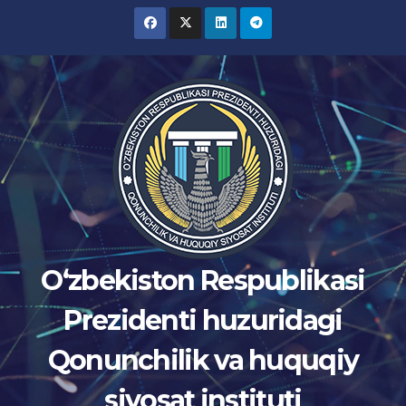
Skip
to
content
Oʻzbekiston Respublikasi
Prezidenti huzuridagi
Qonunchilik va huquqiy
siyosat instituti